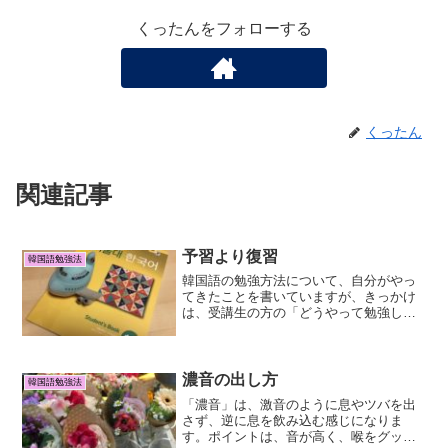
くったんをフォローする
くったん
関連記事
予習より復習
韓国語勉強法
韓国語の勉強方法について、自分がやっ
てきたことを書いていますが、きっかけ
は、受講生の方の「どうやって勉強して
きたんですか？」という質問がとても多
かったからです。
濃音の出し方
韓国語勉強法
「濃音」は、激音のように息やツバを出
さず、逆に息を飲み込む感じになりま
す。ポイントは、音が高く、喉をグッと