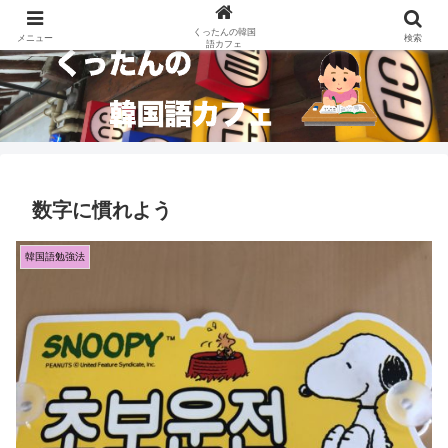
くったんが韓国語を勉強したノウハウを大公開します。
くったんの韓国
メニュー
検索
語カフェ
数字に慣れよう
韓国語勉強法