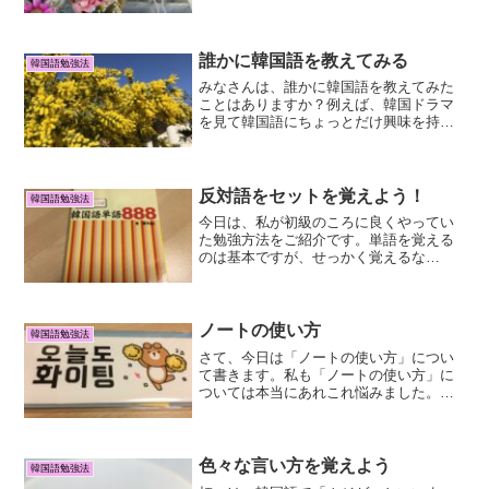
しめたように音を出します。
誰かに韓国語を教えてみる
韓国語勉強法
みなさんは、誰かに韓国語を教えてみた
ことはありますか？例えば、韓国ドラマ
を見て韓国語にちょっとだけ興味を持っ
たお友達とか、ご家族とか・・
反対語をセットを覚えよう！
韓国語勉強法
今日は、私が初級のころに良くやってい
た勉強方法をご紹介です。単語を覚える
のは基本ですが、せっかく覚えるな
ら・・・という事で、「反対語をセット
で覚える」という事をやっていました。
ノートの使い方
韓国語勉強法
さて、今日は「ノートの使い方」につい
て書きます。私も「ノートの使い方」に
ついては本当にあれこれ悩みました。ど
うやって使ったら効率よく使えるのか？
どうやって使ったら後から見ても分かり
やすいのか？
色々な言い方を覚えよう
韓国語勉強法